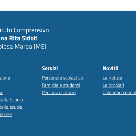
tituto Comprensivo
na Rita Sidoti
oiosa Marea (ME)
Servizi
Novità
zione
Personale scolastico
Le notizie
Famiglie e studenti
Le circolari
ne
Percorsi di studio
Calendario event
della Scuola
della scuola
azione