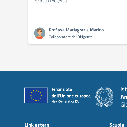
Scheda Progetto
Prof.ssa Mariagrazia Marino
Collaboratore del Dirigente
Is
An
Gi
Link esterni
Scuola