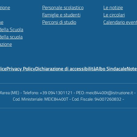
zione
Personale scolastico
Le notizie
Famiglie e studenti
Le circolari
ne
Percorsi di studio
Calendario event
della Scuola
della scuola
azione
lice
Privacy Policy
Dichiarazione di accessibilità
Albo Sindacale
Note 
a Marea (ME) - Telefono: +39 0941301121 - PEO: meic84400t@istruzione.it -
Cod. Ministeriale: MEIC84400T - Cod. Fiscale: 94007260832 -